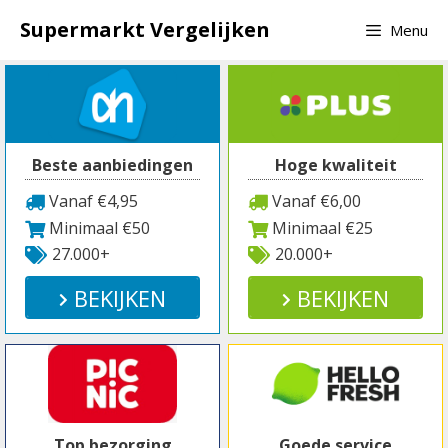
Spring
Supermarkt Vergelijken
Menu
naar
inhoud
Beste aanbiedingen
Hoge kwaliteit
Vanaf €4,95
Vanaf €6,00
Minimaal €50
Minimaal €25
27.000+
20.000+
BEKIJKEN
BEKIJKEN
Top bezorging
Goede service