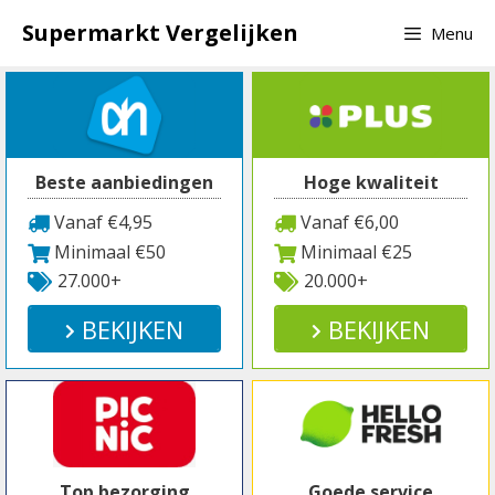
Spring
Supermarkt Vergelijken
Menu
naar
inhoud
Beste aanbiedingen
Hoge kwaliteit
Vanaf €4,95
Vanaf €6,00
Minimaal €50
Minimaal €25
27.000+
20.000+
BEKIJKEN
BEKIJKEN
Top bezorging
Goede service