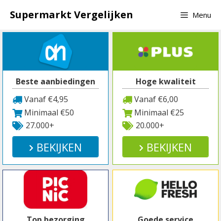
Spring
Supermarkt Vergelijken
Menu
naar
inhoud
Beste aanbiedingen
Hoge kwaliteit
Vanaf €4,95
Vanaf €6,00
Minimaal €50
Minimaal €25
27.000+
20.000+
BEKIJKEN
BEKIJKEN
Top bezorging
Goede service