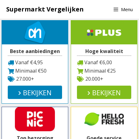
Spring
Supermarkt Vergelijken
Menu
naar
inhoud
Beste aanbiedingen
Hoge kwaliteit
Vanaf €4,95
Vanaf €6,00
Minimaal €50
Minimaal €25
27.000+
20.000+
BEKIJKEN
BEKIJKEN
Top bezorging
Goede service