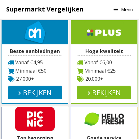
Spring
Supermarkt Vergelijken
Menu
naar
inhoud
Beste aanbiedingen
Hoge kwaliteit
Vanaf €4,95
Vanaf €6,00
Minimaal €50
Minimaal €25
27.000+
20.000+
BEKIJKEN
BEKIJKEN
Top bezorging
Goede service