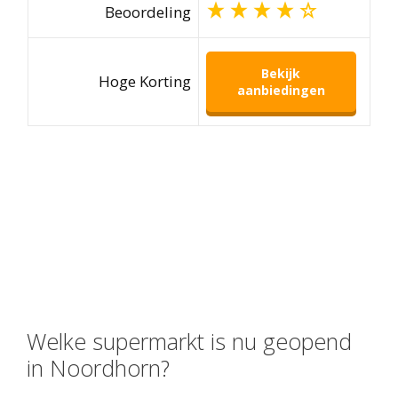
Beoordeling
Bekijk
Hoge Korting
aanbiedingen
Welke supermarkt is nu geopend
in Noordhorn?
Op dit moment boodschappen inslaan? Dan wil
je antwoord op de vraag: welke supermarkt is
vandaag geopend? Gelukkig: bedrijven in deze