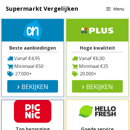
Spring
Supermarkt Vergelijken
Menu
naar
inhoud
Beste aanbiedingen
Hoge kwaliteit
Vanaf €4,95
Vanaf €6,00
Minimaal €50
Minimaal €25
27.000+
20.000+
BEKIJKEN
BEKIJKEN
Top bezorging
Goede service