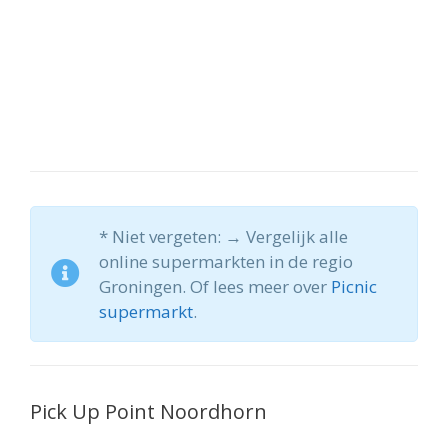
* Niet vergeten: → Vergelijk alle
online supermarkten in de regio
Groningen. Of lees meer over
Picnic
supermarkt
.
Pick Up Point Noordhorn
Wil jij ook online boodschappen doen? Maar wil
je niet thuis hoeven wachten op de bezorgdienst?
Dan is de optie voor een pick-up point in