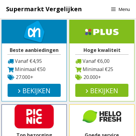
Spring
Supermarkt Vergelijken
Menu
naar
inhoud
Beste aanbiedingen
Hoge kwaliteit
Vanaf €4,95
Vanaf €6,00
Minimaal €50
Minimaal €25
27.000+
20.000+
BEKIJKEN
BEKIJKEN
Top bezorging
Goede service