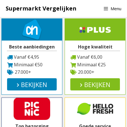
Spring
Supermarkt Vergelijken
Menu
naar
inhoud
Beste aanbiedingen
Hoge kwaliteit
Vanaf €4,95
Vanaf €6,00
Minimaal €50
Minimaal €25
27.000+
20.000+
BEKIJKEN
BEKIJKEN
Top bezorging
Goede service