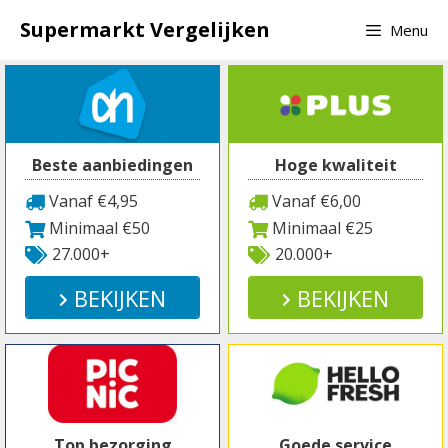
Spring
Supermarkt Vergelijken
Menu
naar
inhoud
Beste aanbiedingen
Hoge kwaliteit
Vanaf €4,95
Vanaf €6,00
Minimaal €50
Minimaal €25
27.000+
20.000+
BEKIJKEN
BEKIJKEN
Top bezorging
Goede service