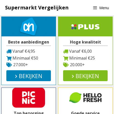
Spring
Supermarkt Vergelijken
Menu
naar
inhoud
Beste aanbiedingen
Hoge kwaliteit
Vanaf €4,95
Vanaf €6,00
Minimaal €50
Minimaal €25
27.000+
20.000+
BEKIJKEN
BEKIJKEN
Top bezorging
Goede service