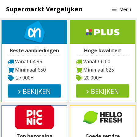
Spring
Supermarkt Vergelijken
Menu
naar
inhoud
Beste aanbiedingen
Hoge kwaliteit
Vanaf €4,95
Vanaf €6,00
Minimaal €50
Minimaal €25
27.000+
20.000+
BEKIJKEN
BEKIJKEN
Top bezorging
Goede service