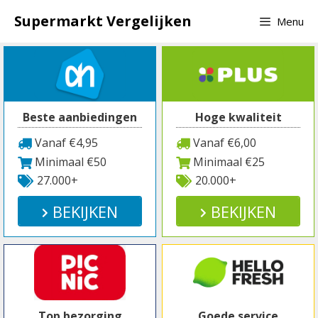
Spring
Supermarkt Vergelijken
Menu
naar
inhoud
Beste aanbiedingen
Hoge kwaliteit
Vanaf €4,95
Vanaf €6,00
Minimaal €50
Minimaal €25
27.000+
20.000+
BEKIJKEN
BEKIJKEN
Top bezorging
Goede service