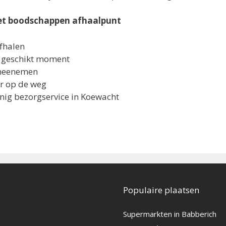
het boodschappen afhaalpunt
afhalen
ou geschikt moment
meenemen
r op de weg
nig bezorgservice in Koewacht
Populaire plaatsen
Supermarkten in Babberich