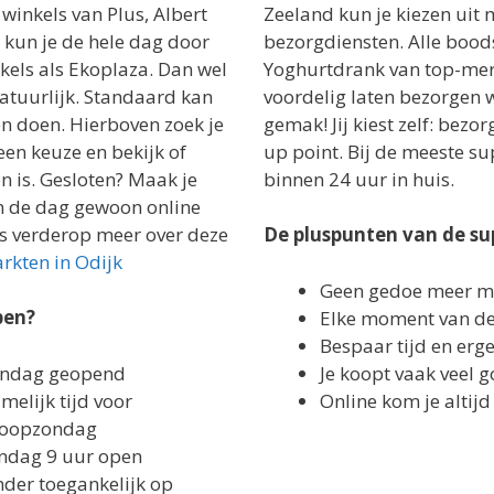
 winkels van Plus, Albert
Zeeland kun je kiezen uit
dl kun je de hele dag door
bezorgdiensten. Alle bood
kels als Ekoplaza. Dan wel
Yoghurtdrank van top-merk
natuurlijk. Standaard kan
voordelig laten bezorgen w
open doen. Hierboven zoek je
gemak! Jij kiest zelf: bezo
en keuze en bekijk of
up point. Bij de meeste su
 is. Gesloten? Maak je
binnen 24 uur in huis.
an de dag gewoon online
s verderop meer over deze
De pluspunten van de s
kten in Odijk
Geen gedoe meer me
pen?
Elke moment van de 
Bespaar tijd en erge
zondag geopend
Je koopt vaak veel
elijk tijd voor
Online kom je altijd
 koopzondag
zondag 9 uur open
inder toegankelijk op