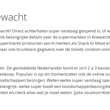
ewacht
wacht? Direct achterhalen super vandaag geopend is, of
alle belangrijke details over de supermarkten in Koewac
f supermarkt-producten van A-merken als Snack to Meat en
dt daar ook bruikbare gegevens over de trends rondom on
er. De gemiddelde Nederlander komt er zo’n 2 a 3 bezoe
ankoop. Populair is op dit momentzeker ook de online s
boodschappen bezorgen. Weten welke super vandaag open i
belangrijk: welke super biedt een boodschappenbezorgdie
nkel en check alles wat je moet weten. [jobs location=K