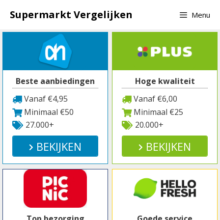
Spring
Supermarkt Vergelijken
Menu
naar
inhoud
Beste aanbiedingen
Hoge kwaliteit
Vanaf €4,95
Vanaf €6,00
Minimaal €50
Minimaal €25
27.000+
20.000+
BEKIJKEN
BEKIJKEN
Top bezorging
Goede service