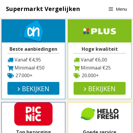
Spring
Supermarkt Vergelijken
Menu
naar
inhoud
Beste aanbiedingen
Hoge kwaliteit
Vanaf €4,95
Vanaf €6,00
Minimaal €50
Minimaal €25
27.000+
20.000+
BEKIJKEN
BEKIJKEN
Top bezorging
Goede service