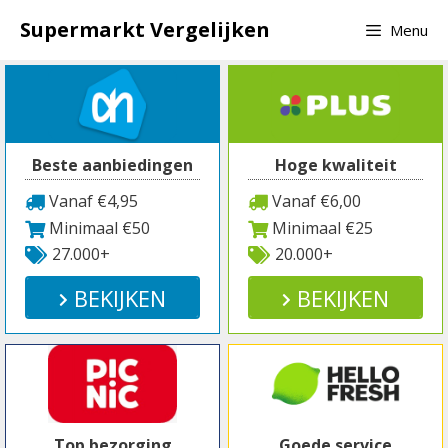
Spring
Supermarkt Vergelijken
Menu
naar
inhoud
Beste aanbiedingen
Hoge kwaliteit
Vanaf €4,95
Vanaf €6,00
Minimaal €50
Minimaal €25
27.000+
20.000+
BEKIJKEN
BEKIJKEN
Top bezorging
Goede service