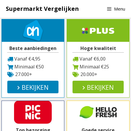
Spring
Supermarkt Vergelijken
Menu
naar
inhoud
Beste aanbiedingen
Hoge kwaliteit
Vanaf €4,95
Vanaf €6,00
Minimaal €50
Minimaal €25
27.000+
20.000+
BEKIJKEN
BEKIJKEN
Top bezorging
Goede service