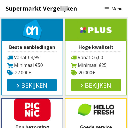
Spring
Supermarkt Vergelijken
Menu
naar
inhoud
Beste aanbiedingen
Hoge kwaliteit
Vanaf €4,95
Vanaf €6,00
Minimaal €50
Minimaal €25
27.000+
20.000+
BEKIJKEN
BEKIJKEN
Top bezorging
Goede service