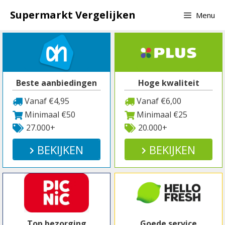
Spring
Supermarkt Vergelijken
Menu
naar
inhoud
Beste aanbiedingen
Hoge kwaliteit
Vanaf €4,95
Vanaf €6,00
Minimaal €50
Minimaal €25
27.000+
20.000+
BEKIJKEN
BEKIJKEN
Top bezorging
Goede service