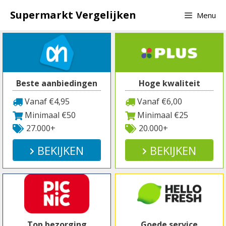
Spring
Supermarkt Vergelijken
Menu
naar
inhoud
Beste aanbiedingen
Hoge kwaliteit
Vanaf €4,95
Vanaf €6,00
Minimaal €50
Minimaal €25
27.000+
20.000+
BEKIJKEN
BEKIJKEN
Top bezorging
Goede service