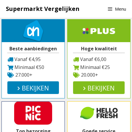
Spring
Supermarkt Vergelijken
Menu
naar
inhoud
Beste aanbiedingen
Hoge kwaliteit
Vanaf €4,95
Vanaf €6,00
Minimaal €50
Minimaal €25
27.000+
20.000+
BEKIJKEN
BEKIJKEN
Top bezorging
Goede service