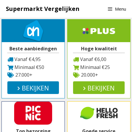
Spring
Supermarkt Vergelijken
Menu
naar
inhoud
Beste aanbiedingen
Hoge kwaliteit
Vanaf €4,95
Vanaf €6,00
Minimaal €50
Minimaal €25
27.000+
20.000+
BEKIJKEN
BEKIJKEN
Top bezorging
Goede service