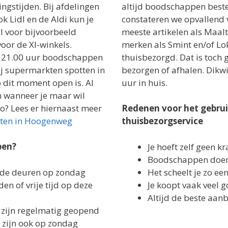
gstijden. Bij afdelingen
altijd boodschappen beste
k Lidl en de Aldi kun je
constateren we opvallend 
al voor bijvoorbeeld
meeste artikelen als Maal
voor de Xl-winkels.
merken als Smint en/of Lo
er 21.00 uur boodschappen
thuisbezorgd. Dat is toch g
ij supermarkten spotten in
bezorgen of afhalen. Dikwij
p dit moment open is. Al
uur in huis.
en wanneer je maar wil
? Lees er hiernaast meer
Redenen voor het gebru
ten in Hoogenweg
thuisbezorgservice
pen?
Je hoeft zelf geen kr
Boodschappen doen 
 de deuren op zondag
Het scheelt je zo ee
en of vrije tijd op deze
Je koopt vaak veel
Altijd de beste aan
s zijn regelmatig geopend
 zijn ook op zondag