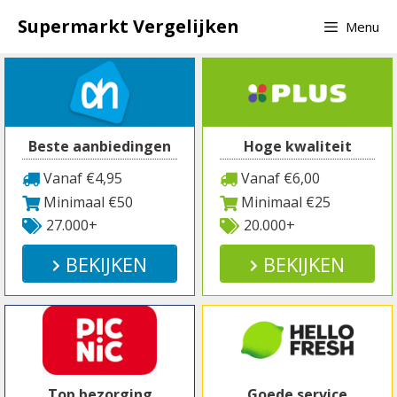
Spring
Supermarkt Vergelijken
Menu
naar
inhoud
Beste aanbiedingen
Hoge kwaliteit
Vanaf €4,95
Vanaf €6,00
Minimaal €50
Minimaal €25
27.000+
20.000+
BEKIJKEN
BEKIJKEN
Top bezorging
Goede service