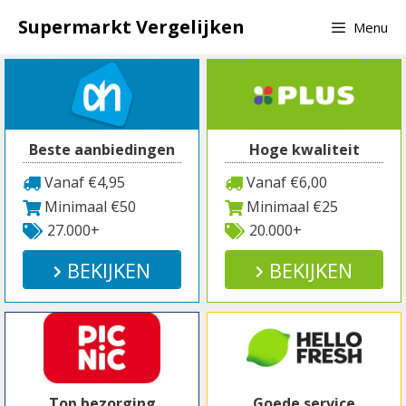
Spring
Supermarkt Vergelijken
Menu
naar
inhoud
Beste aanbiedingen
Hoge kwaliteit
Vanaf €4,95
Vanaf €6,00
Minimaal €50
Minimaal €25
27.000+
20.000+
BEKIJKEN
BEKIJKEN
Top bezorging
Goede service