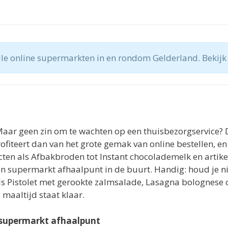
 alle online supermarkten in en rondom Gelderland. Bekij
Maar geen zin om te wachten op een thuisbezorgservice? 
 profiteert dan van het grote gemak van online bestellen,
oducten als Afbakbroden tot Instant chocolademelk en art
j een supermarkt afhaalpunt in de buurt. Handig: houd je 
als Pistolet met gerookte zalmsalade, Lasagna bolognese 
aaltijd staat klaar.