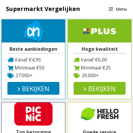
Spring
Supermarkt Vergelijken
Menu
naar
inhoud
Beste aanbiedingen
Hoge kwaliteit
Vanaf €4,95
Vanaf €6,00
Minimaal €50
Minimaal €25
27.000+
20.000+
BEKIJKEN
BEKIJKEN
Top bezorging
Goede service