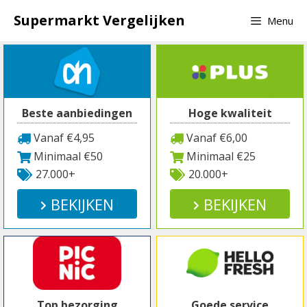
Spring
Supermarkt Vergelijken
Menu
naar
inhoud
Beste aanbiedingen
Hoge kwaliteit
Vanaf €4,95
Vanaf €6,00
Minimaal €50
Minimaal €25
27.000+
20.000+
BEKIJKEN
BEKIJKEN
Top bezorging
Goede service