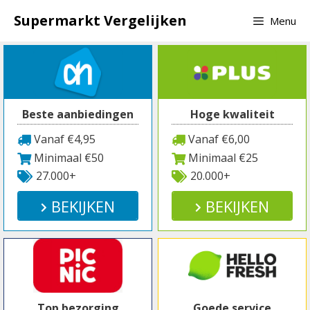
Spring
Supermarkt Vergelijken
Menu
naar
inhoud
Beste aanbiedingen
Hoge kwaliteit
Vanaf €4,95
Vanaf €6,00
Minimaal €50
Minimaal €25
27.000+
20.000+
BEKIJKEN
BEKIJKEN
Top bezorging
Goede service