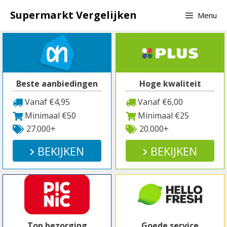
Spring
Supermarkt Vergelijken
Menu
naar
inhoud
Beste aanbiedingen
Hoge kwaliteit
Vanaf €4,95
Vanaf €6,00
Minimaal €50
Minimaal €25
27.000+
20.000+
BEKIJKEN
BEKIJKEN
Top bezorging
Goede service