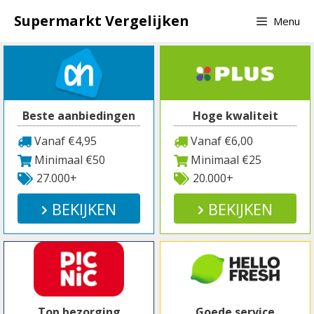
Spring
Supermarkt Vergelijken
Menu
naar
inhoud
Beste aanbiedingen
Hoge kwaliteit
Vanaf €4,95
Vanaf €6,00
Minimaal €50
Minimaal €25
27.000+
20.000+
BEKIJKEN
BEKIJKEN
Top bezorging
Goede service