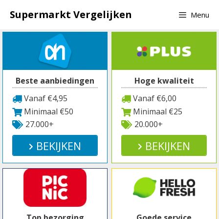
Spring
Supermarkt Vergelijken
Menu
naar
inhoud
Beste aanbiedingen
Hoge kwaliteit
Vanaf €4,95
Vanaf €6,00
Minimaal €50
Minimaal €25
27.000+
20.000+
BEKIJKEN
BEKIJKEN
Top bezorging
Goede service