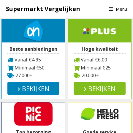
Spring
Supermarkt Vergelijken
Menu
naar
inhoud
Beste aanbiedingen
Hoge kwaliteit
Vanaf €4,95
Vanaf €6,00
Minimaal €50
Minimaal €25
27.000+
20.000+
BEKIJKEN
BEKIJKEN
Top bezorging
Goede service