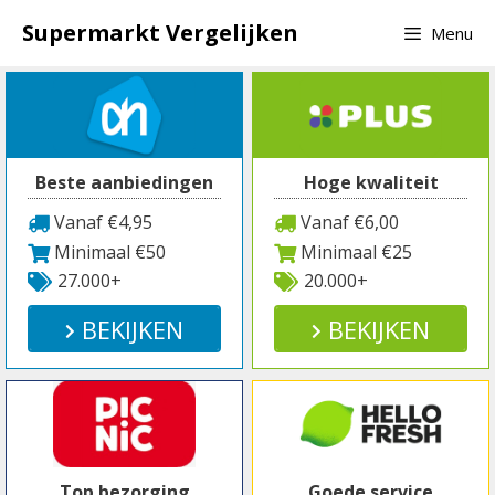
Spring
Supermarkt Vergelijken
Menu
naar
inhoud
Beste aanbiedingen
Hoge kwaliteit
Vanaf €4,95
Vanaf €6,00
Minimaal €50
Minimaal €25
27.000+
20.000+
BEKIJKEN
BEKIJKEN
Top bezorging
Goede service